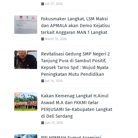
Juli 07, 2026
Fokusmaker Langkat, LSM Maksi
dan APMALA akan Demo Kejatisu
terkait Anggaran MAN 1 Langkat
Maret 10, 2026
Revitalisasi Gedung SMP Negeri 2
Tanjung Pura di Sambut Positif,
Kepsek Tarno Spd : Wujud Nyata
Peningkatan Mutu Pendidikan
Juli 14, 2026
Kakan Kemenag Langkat H.Ainul
Aswad M.A dan FKKMI Gelar
PERJUSAMI Se-Kabupaten Langkat
di Deli Serdang
Juni 21, 2026
PW HIMMAH Sumut Apresiasi