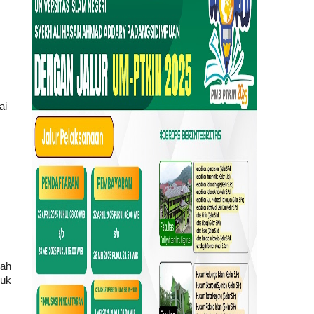
ai
bah
ruk