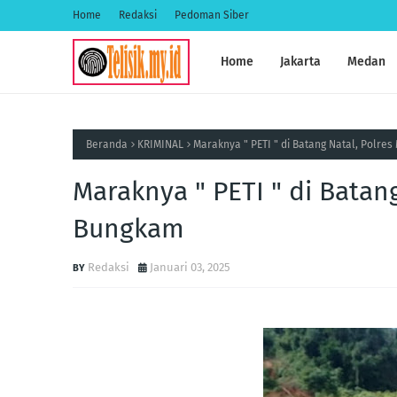
Home
Redaksi
Pedoman Siber
Home
Jakarta
Medan
Beranda
KRIMINAL
Maraknya " PETI " di Batang Natal, Polre
Maraknya " PETI " di Batan
Bungkam
Redaksi
Januari 03, 2025