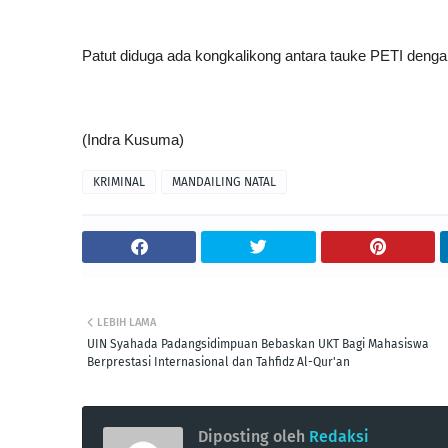
Patut diduga ada kongkalikong antara tauke PETI denga
(Indra Kusuma)
KRIMINAL
MANDAILING NATAL
LEBIH LAMA
UIN Syahada Padangsidimpuan Bebaskan UKT Bagi Mahasiswa
Berprestasi Internasional dan Tahfidz Al-Qur'an
Diposting oleh
Redaksi