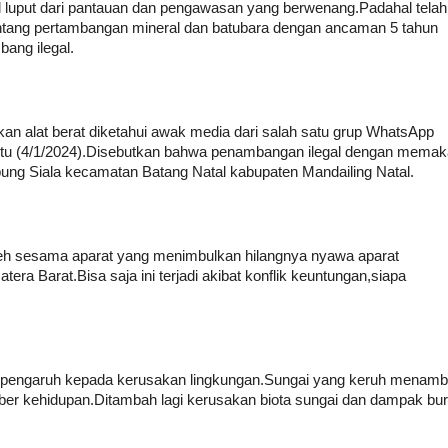
l luput dari pantauan dan pengawasan yang berwenang.Padahal telah
entang pertambangan mineral dan batubara dengan ancaman 5 tahun
bang ilegal.
 alat berat diketahui awak media dari salah satu grup WhatsApp
abtu (4/1/2024).Disebutkan bahwa penambangan ilegal dengan memak
mpung Siala kecamatan Batang Natal kabupaten Mandailing Natal.
oleh sesama aparat yang menimbulkan hilangnya nyawa aparat
atera Barat.Bisa saja ini terjadi akibat konflik keuntungan,siapa
berpengaruh kepada kerusakan lingkungan.Sungai yang keruh menam
mber kehidupan.Ditambah lagi kerusakan biota sungai dan dampak bu