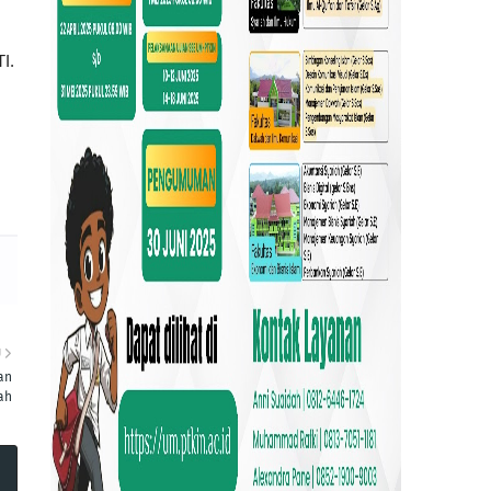
I.
U
an
ah