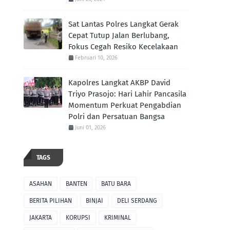
Sat Lantas Polres Langkat Gerak
Cepat Tutup Jalan Berlubang,
Fokus Cegah Resiko Kecelakaan
Februari 10, 2026
Kapolres Langkat AKBP David
Triyo Prasojo: Hari Lahir Pancasila
Momentum Perkuat Pengabdian
Polri dan Persatuan Bangsa
Juni 01, 2026
TAGS
ASAHAN
BANTEN
BATU BARA
BERITA PILIHAN
BINJAI
DELI SERDANG
JAKARTA
KORUPSI
KRIMINAL