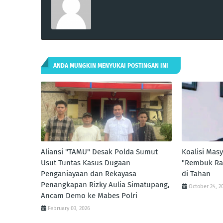
ANDA MUNGKIN MENYUKAI POSTINGAN INI
Aliansi "TAMU" Desak Polda Sumut
Koalisi Masy
Usut Tuntas Kasus Dugaan
"Rembuk Raky
Penganiayaan dan Rekayasa
di Tahan
Penangkapan Rizky Aulia Simatupang,
October 24, 2
Ancam Demo ke Mabes Polri
February 03, 2026