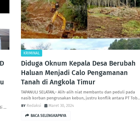
KRIMINAL
SD
Diduga Oknum Kepala Desa Berubah
Haluan Menjadi Calo Pengamanan
tu
Tanah di Angkola Timur
TAPANULI SELATAN,– Alih-alih niat membantu dan peduli pada
nasib korban pengrusakan kebun, justru konflik antara PT Tob
Redaksi
Maret 30, 2024
di …
BACA SELENGKAPNYA