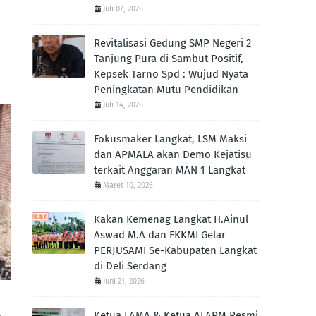
Juli 07, 2026
Revitalisasi Gedung SMP Negeri 2
Tanjung Pura di Sambut Positif,
Kepsek Tarno Spd : Wujud Nyata
Peningkatan Mutu Pendidikan
Juli 14, 2026
Fokusmaker Langkat, LSM Maksi
dan APMALA akan Demo Kejatisu
terkait Anggaran MAN 1 Langkat
Maret 10, 2026
Kakan Kemenag Langkat H.Ainul
Aswad M.A dan FKKMI Gelar
PERJUSAMI Se-Kabupaten Langkat
di Deli Serdang
Juni 21, 2026
k
Ketua LAMA & Ketua ALARM Resmi