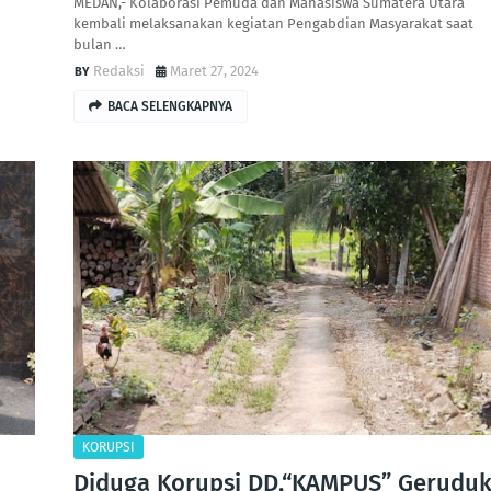
MEDAN,- Kolaborasi Pemuda dan Mahasiswa Sumatera Utara
kembali melaksanakan kegiatan Pengabdian Masyarakat saat
bulan …
Redaksi
Maret 27, 2024
BACA SELENGKAPNYA
KORUPSI
Diduga Korupsi DD,“KAMPUS” Gerudu