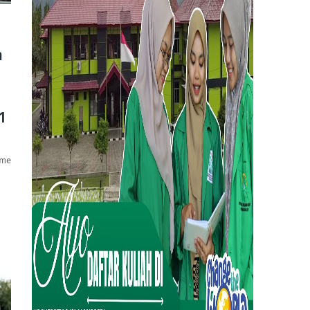
n
1
sme