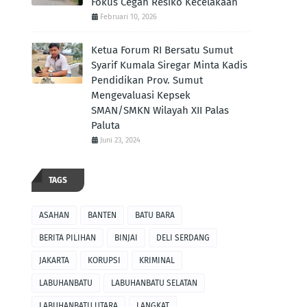
Fokus Cegah Resiko Kecelakaan
Februari 10, 2026
Ketua Forum RI Bersatu Sumut
Syarif Kumala Siregar Minta Kadis
Pendidikan Prov. Sumut
Mengevaluasi Kepsek
SMAN/SMKN Wilayah XII Palas
Paluta
Juni 23, 2024
TAGS
ASAHAN
BANTEN
BATU BARA
BERITA PILIHAN
BINJAI
DELI SERDANG
JAKARTA
KORUPSI
KRIMINAL
LABUHANBATU
LABUHANBATU SELATAN
LABUHANBATU UTARA
LANGKAT