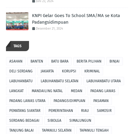
Juni 23, 2024
KNPI Gelar Goes To School SMA/MA se Kota
Padangsidimpuan
Desember 21, 2024
TAGS
ASAHAN
BANTEN
BATU BARA
BERITA PILIHAN
BINJAI
DELI SERDANG
JAKARTA
KORUPSI
KRIMINAL
LABUHANBATU
LABUHANBATU SELATAN
LABUHANBATU UTARA
LANGKAT
MANDAILING NATAL
MEDAN
PADANG LAWAS
PADANG LAWAS UTARA
PADANGSIDIMPUAN
PASAMAN
PEMATANG SIANTAR
PEMERINTAHAN
RIAU
SAMOSIR
SERDANG BEDAGAI
SIBOLGA
SIMALUNGUN
TANJUNG BALAI
TAPANULI SELATAN
TAPANULI TENGAH