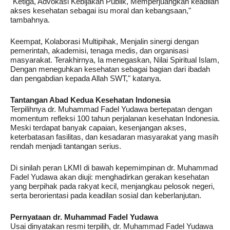
"Ketiga, Advokasi Kebijakan Publik, Memperjuangkan keadilan
akses kesehatan sebagai isu moral dan kebangsaan,"
tambahnya.
Keempat, Kolaborasi Multipihak, Menjalin sinergi dengan
pemerintah, akademisi, tenaga medis, dan organisasi
masyarakat. Terakhirnya, Ia menegaskan, Nilai Spiritual Islam,
Dengan meneguhkan kesehatan sebagai bagian dari ibadah
dan pengabdian kepada Allah SWT," katanya.
Tantangan Abad Kedua Kesehatan Indonesia
Terpilihnya dr. Muhammad Fadel Yudawa bertepatan dengan
momentum refleksi 100 tahun perjalanan kesehatan Indonesia.
Meski terdapat banyak capaian, kesenjangan akses,
keterbatasan fasilitas, dan kesadaran masyarakat yang masih
rendah menjadi tantangan serius.
Di sinilah peran LKMI di bawah kepemimpinan dr. Muhammad
Fadel Yudawa akan diuji: menghadirkan gerakan kesehatan
yang berpihak pada rakyat kecil, menjangkau pelosok negeri,
serta berorientasi pada keadilan sosial dan keberlanjutan.
Pernyataan dr. Muhammad Fadel Yudawa
Usai dinyatakan resmi terpilih, dr. Muhammad Fadel Yudawa