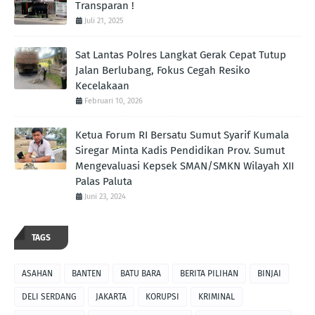
Transparan !
Juli 21, 2025
Sat Lantas Polres Langkat Gerak Cepat Tutup
Jalan Berlubang, Fokus Cegah Resiko
Kecelakaan
Februari 10, 2026
Ketua Forum RI Bersatu Sumut Syarif Kumala
Siregar Minta Kadis Pendidikan Prov. Sumut
Mengevaluasi Kepsek SMAN/SMKN Wilayah XII
Palas Paluta
Juni 23, 2024
TAGS
ASAHAN
BANTEN
BATU BARA
BERITA PILIHAN
BINJAI
DELI SERDANG
JAKARTA
KORUPSI
KRIMINAL