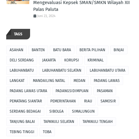
Mengevaluasi Kepsek SMAN/SMKN Wilayah XII
Palas Paluta
Juni 23, 2024
TAGS
ASAHAN
BANTEN
BATU BARA
BERITA PILIHAN
BINJAI
DELI SERDANG
JAKARTA
KORUPSI
KRIMINAL
LABUHANBATU
LABUHANBATU SELATAN
LABUHANBATU UTARA
LANGKAT
MANDAILING NATAL
MEDAN
PADANG LAWAS
PADANG LAWAS UTARA
PADANGSIDIMPUAN
PASAMAN
PEMATANG SIANTAR
PEMERINTAHAN
RIAU
SAMOSIR
SERDANG BEDAGAI
SIBOLGA
SIMALUNGUN
TANJUNG BALAI
TAPANULI SELATAN
TAPANULI TENGAH
TEBING TINGGI
TOBA