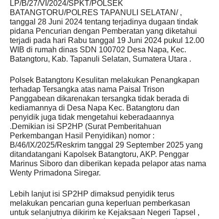
LP/B/27/VI/2024/SPKT/POLSEK
BATANGTORU/POLRES TAPANULI SELATAN/ ,
tanggal 28 Juni 2024 tentang terjadinya dugaan tindak
pidana Pencurian dengan Pemberatan yang diketahui
terjadi pada hari Rabu tanggal 19 Juni 2024 pukul 12.00
WIB di rumah dinas SDN 100702 Desa Napa, Kec.
Batangtoru, Kab. Tapanuli Selatan, Sumatera Utara .
Polsek Batangtoru Kesulitan melakukan Penangkapan
terhadap Tersangka atas nama Paisal Trison
Panggabean dikarenakan tersangka tidak berada di
kediamannya di Desa Napa Kec. Batangtoru dan
penyidik juga tidak mengetahui keberadaannya
.Demikian isi SP2HP (Surat Pemberitahuan
Perkembangan Hasil Penyidikan) nomor :
B/46/IX/2025/Reskrim tanggal 29 September 2025 yang
ditandatangani Kapolsek Batangtoru, AKP. Penggar
Marinus Siboro dan diberikan kepada pelapor atas nama
Wenty Primadona Siregar.
Lebih lanjut isi SP2HP dimaksud penyidik terus
melakukan pencarian guna keperluan pemberkasan
untuk selanjutnya dikirim ke Kejaksaan Negeri Tapsel ,