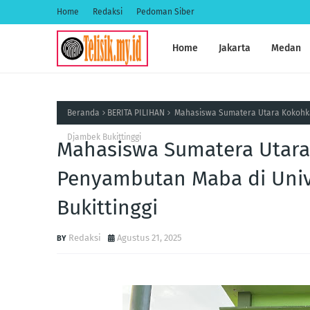
Home
Redaksi
Pedoman Siber
Home
Jakarta
Medan
Beranda
BERITA PILIHAN
Mahasiswa Sumatera Utara Kokohka
Djambek Bukittinggi
Mahasiswa Sumatera Utara
Penyambutan Maba di Univ
Bukittinggi
Redaksi
Agustus 21, 2025