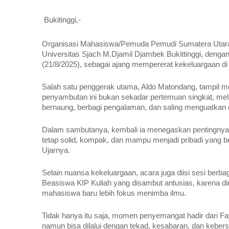
Bukitinggi,-
Organisasi Mahasiswa/Pemuda Pemudi Sumatera Utara 
Universitas Sjach M.Djamil Djambek Bukittinggi, den
(21/8/2025), sebagai ajang mempererat kekeluargaan d
Salah satu penggerak utama, Aldo Matondang, tampil
penyambutan ini bukan sekadar pertemuan singkat, me
bernaung, berbagi pengalaman, dan saling menguatkan 
Dalam sambutanya, kembali ia menegaskan pentingnya sol
tetap solid, kompak, dan mampu menjadi pribadi yang b
Ujarnya.
Selain nuansa kekeluargaan, acara juga diisi sesi ber
Beasiswa KIP Kuliah yang disambut antusias, karena d
mahasiswa baru lebih fokus menimba ilmu.
Tidak hanya itu saja, momen penyemangat hadir dari Fa
namun bisa dilalui dengan tekad, kesabaran, dan kebers