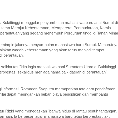
Bukittinggi menggelar penyambutan mahasiswa baru asal Sumut di
gan tema Merajut Kebersamaan, Mempererat Persaudaraan, Kamis.
i perantauan yang sedang menempuh Perguruan tinggi di Tanah Mina
 memimpin jalannya penyambutan mahasiswa baru Sumut. Menurutnya
lainkan wadah kebersamaan yang akan terus menjadi tempat
di perantauan.
idaritas "kita ingin mahasiswa asal Sumatera Utara di Bukittinggi
erprestasi sekaligus menjaga nama baik daerah di perantauan"
bagi informasi. Romadon Syaputra memaparkan tata cara pendaftaran
inilai dapat meringankan beban biaya pendidikan dan membantu
tur Rizki yang menegaskan "bahwa hidup di rantau penuh tantangan,
amaan. Ia berpesan agar mahasiswa baru tetap berprestasi, aktif