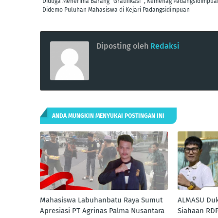
Diduga Menerima Barang "Gratifikasi ", Kemenag Padangsidimpua
Didemo Puluhan Mahasiswa di Kejari Padangsidimpuan
Diposting oleh
Redaksi
ANDA MUNGKIN MENYUKAI POSTINGAN INI
Mahasiswa Labuhanbatu Raya Sumut
ALMASU Duk
Apresiasi PT Agrinas Palma Nusantara
Siahaan RDP