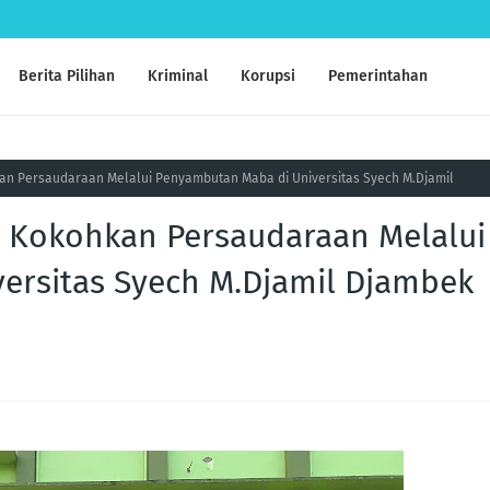
Berita Pilihan
Kriminal
Korupsi
Pemerintahan
n Persaudaraan Melalui Penyambutan Maba di Universitas Syech M.Djamil
 Kokohkan Persaudaraan Melalui
ersitas Syech M.Djamil Djambek