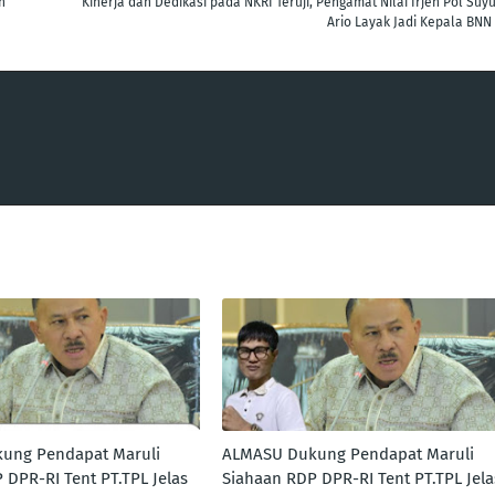
n
Kinerja dan Dedikasi pada NKRI Teruji, Pengamat Nilai Irjen Pol Suyu
Ario Layak Jadi Kepala BNN 
ung Pendapat Maruli
ALMASU Dukung Pendapat Maruli
 DPR-RI Tent PT.TPL Jelas
Siahaan RDP DPR-RI Tent PT.TPL Jela