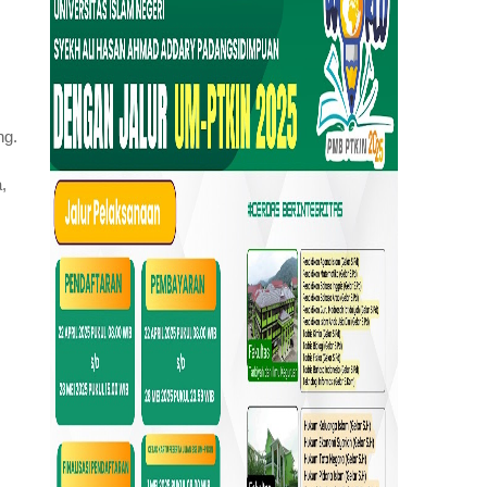
ng.
,