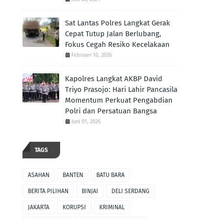
Sat Lantas Polres Langkat Gerak
Cepat Tutup Jalan Berlubang,
Fokus Cegah Resiko Kecelakaan
Februari 10, 2026
Kapolres Langkat AKBP David
Triyo Prasojo: Hari Lahir Pancasila
Momentum Perkuat Pengabdian
Polri dan Persatuan Bangsa
Juni 01, 2026
TAGS
ASAHAN
BANTEN
BATU BARA
BERITA PILIHAN
BINJAI
DELI SERDANG
JAKARTA
KORUPSI
KRIMINAL