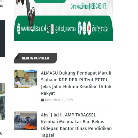
di
RI
BERITA POPULER
ALMASU Dukung Pendapat Maruli
Siahaan RDP DPR-RI Tent PT.TPL
Jelas Jalur Hukum Keadilan Untuk
Rakyat
Desember 13, 2025
Aksi Jilid II, AMP TABAGSEL
Kembali Membakar Ban Bekas
Didepan Kantor Dinas Pendidikan
s
Tapsel