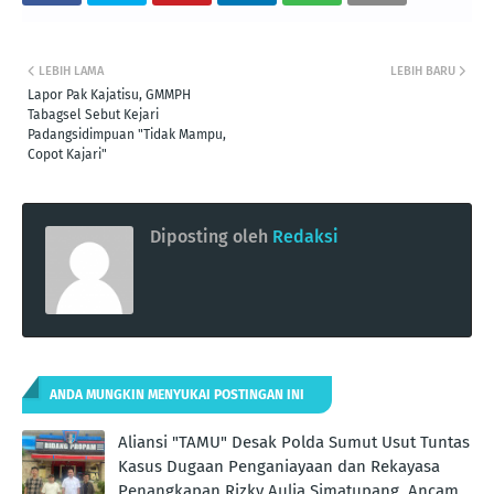
LEBIH LAMA
LEBIH BARU
Lapor Pak Kajatisu, GMMPH
Tabagsel Sebut Kejari
Padangsidimpuan "Tidak Mampu,
Copot Kajari"
Diposting oleh
Redaksi
ANDA MUNGKIN MENYUKAI POSTINGAN INI
Aliansi "TAMU" Desak Polda Sumut Usut Tuntas
Kasus Dugaan Penganiayaan dan Rekayasa
Penangkapan Rizky Aulia Simatupang, Ancam