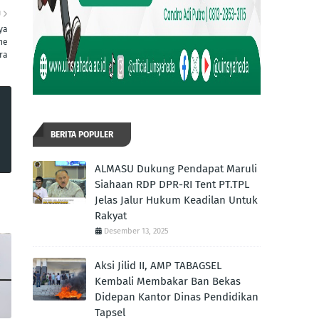
U
ya
he
ra
BERITA POPULER
ALMASU Dukung Pendapat Maruli
Siahaan RDP DPR-RI Tent PT.TPL
Jelas Jalur Hukum Keadilan Untuk
Rakyat
Desember 13, 2025
Aksi Jilid II, AMP TABAGSEL
Kembali Membakar Ban Bekas
Didepan Kantor Dinas Pendidikan
Tapsel