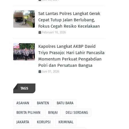
Sat Lantas Polres Langkat Gerak
Cepat Tutup Jalan Berlubang,
Fokus Cegah Resiko Kecelakaan
Februari 10, 2026
Kapolres Langkat AKBP David
Triyo Prasojo: Hari Lahir Pancasila
Momentum Perkuat Pengabdian
Polri dan Persatuan Bangsa
Juni 01, 2026
TAGS
ASAHAN
BANTEN
BATU BARA
BERITA PILIHAN
BINJAI
DELI SERDANG
JAKARTA
KORUPSI
KRIMINAL