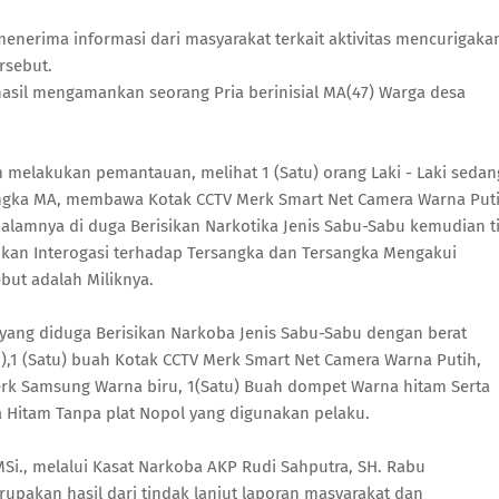
nerima informasi dari masyarakat terkait aktivitas mencurigaka
rsebut.
hasil mengamankan seorang Pria berinisial MA(47) Warga desa
m melakukan pemantauan, melihat 1 (Satu) orang Laki - Laki sedan
ngka MA, membawa Kotak CCTV Merk Smart Net Camera Warna Put
 dalamnya di duga Berisikan Narkotika Jenis Sabu-Sabu kemudian t
an Interogasi terhadap Tersangka dan Tersangka Mengakui
but adalah Miliknya.
g yang diduga Berisikan Narkoba Jenis Sabu-Sabu dengan berat
),1 (Satu) buah Kotak CCTV Merk Smart Net Camera Warna Putih,
Merk Samsung Warna biru, 1(Satu) Buah dompet Warna hitam Serta
 Hitam Tanpa plat Nopol yang digunakan pelaku.
 MSi., melalui Kasat Narkoba AKP Rudi Sahputra, SH. Rabu
pakan hasil dari tindak lanjut laporan masyarakat dan