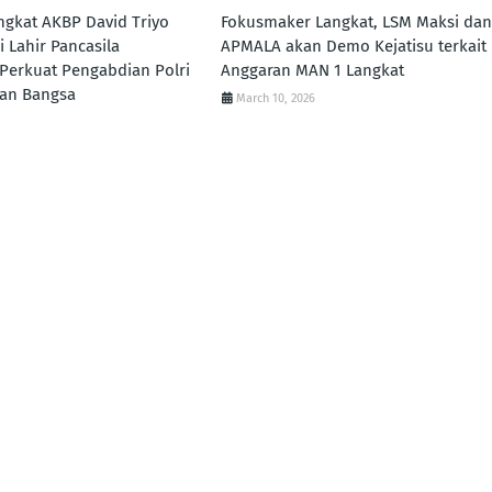
ngkat AKBP David Triyo
Fokusmaker Langkat, LSM Maksi dan
i Lahir Pancasila
APMALA akan Demo Kejatisu terkait
erkuat Pengabdian Polri
Anggaran MAN 1 Langkat
uan Bangsa
March 10, 2026