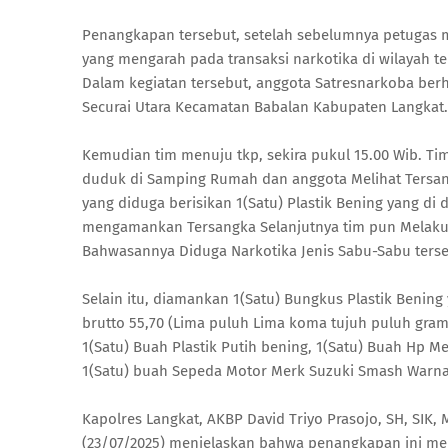
Penangkapan tersebut, setelah sebelumnya petugas me
yang mengarah pada transaksi narkotika di wilayah te
Dalam kegiatan tersebut, anggota Satresnarkoba ber
Securai Utara Kecamatan Babalan Kabupaten Langkat.
Kemudian tim menuju tkp, sekira pukul 15.00 Wib. Ti
duduk di Samping Rumah dan anggota Melihat Tersa
yang diduga berisikan 1(Satu) Plastik Bening yang di
mengamankan Tersangka Selanjutnya tim pun Melakuk
Bahwasannya Diduga Narkotika Jenis Sabu-Sabu terse
Selain itu, diamankan 1(Satu) Bungkus Plastik Benin
brutto 55,70 (Lima puluh Lima koma tujuh puluh gram
1(Satu) Buah Plastik Putih bening, 1(Satu) Buah Hp 
1(Satu) buah Sepeda Motor Merk Suzuki Smash Warna
Kapolres Langkat, AKBP David Triyo Prasojo, SH, SIK,
(23/07/2025) menjelaskan bahwa penangkapan ini meru