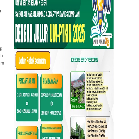
n
g
ih
im