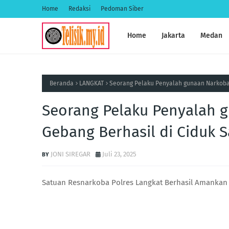
Home
Redaksi
Pedoman Siber
Home
Jakarta
Medan
Beranda
LANGKAT
Seorang Pelaku Penyalah gunaan Narkoba 
Seorang Pelaku Penyalah 
Gebang Berhasil di Ciduk 
JONI SIREGAR
Juli 23, 2025
Satuan Resnarkoba Polres Langkat Berhasil Amanka