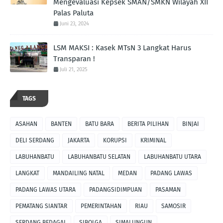
Mengevaluasi Kepsek SMAN/SMKN Wilayah XII
Palas Paluta
Juni 23, 2024
LSM MAKSI : Kasek MTsN 3 Langkat Harus
Transparan !
Juli 21, 2025
TAGS
ASAHAN
BANTEN
BATU BARA
BERITA PILIHAN
BINJAI
DELI SERDANG
JAKARTA
KORUPSI
KRIMINAL
LABUHANBATU
LABUHANBATU SELATAN
LABUHANBATU UTARA
LANGKAT
MANDAILING NATAL
MEDAN
PADANG LAWAS
PADANG LAWAS UTARA
PADANGSIDIMPUAN
PASAMAN
PEMATANG SIANTAR
PEMERINTAHAN
RIAU
SAMOSIR
SERDANG BEDAGAI
SIBOLGA
SIMALUNGUN