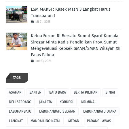
LSM MAKSI : Kasek MTsN 3 Langkat Harus
Transparan !
Juli 21, 2025
Ketua Forum RI Bersatu Sumut Syarif Kumala
Siregar Minta Kadis Pendidikan Prov. Sumut
Mengevaluasi Kepsek SMAN/SMKN Wilayah XII
Palas Paluta
Juni 23, 2024
TAGS
ASAHAN
BANTEN
BATU BARA
BERITA PILIHAN
BINJAI
DELI SERDANG
JAKARTA
KORUPSI
KRIMINAL
LABUHANBATU
LABUHANBATU SELATAN
LABUHANBATU UTARA
LANGKAT
MANDAILING NATAL
MEDAN
PADANG LAWAS