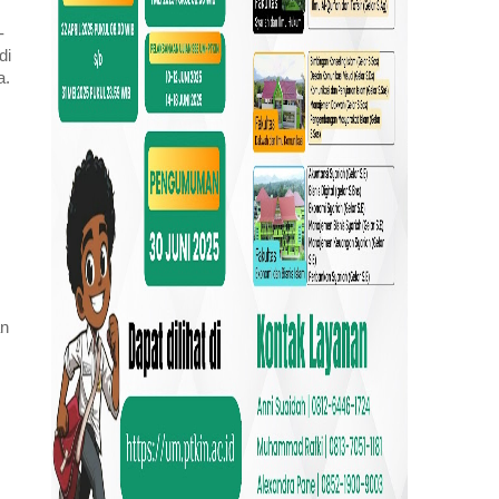
-
di
a.
an