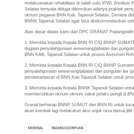
melaksanakan rehabilitasi di salah satu IPWL (Institu
Selatan ternyata diduga ditemukan adanya praktek peny
oknum pegawai BNN Kab. Tapanuli Selatan, Dimana didu
BNNK Tapanuli Selatan agar bisa direkomendasikan untuk
Atas dasar diatas kami dari DPC GRANAT Padangsidim
1. Meminta kepada Kepala BNN RI C/Q BNNP SUMA
dugaan penyalahgunaan wewenang/jabatan dan pungutan lia
BNN KAB, Tapanuli Selatan untuk proses Asesmen Rehab
2. Meminta kepada Kepala BNN RI C/Q BNNP Sumatera 
penyalahgunaan wewenang/jabatan dan pungutan liar (pung
pemberantasan di BNN Kab.Tapanuli Selatan untuk pros
3. Meminta kepada Kepala BNNK Tapanuli Selatan untuk
membersihkan oknum-oknum nakal pelaku pungli di BNN
Granat berharap BNNP SUMUT dan BNN RI untuk turun 
akan kembali lagi melakukan aksi unjuk rasa damai jilid II
KRIMINAL
PADANGSIDIMPUAN