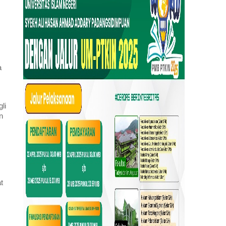
a
li
n
t