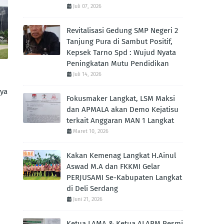
Juli 07, 2026
Revitalisasi Gedung SMP Negeri 2
Tanjung Pura di Sambut Positif,
Kepsek Tarno Spd : Wujud Nyata
Peningkatan Mutu Pendidikan
Juli 14, 2026
nya
Fokusmaker Langkat, LSM Maksi
dan APMALA akan Demo Kejatisu
terkait Anggaran MAN 1 Langkat
Maret 10, 2026
Kakan Kemenag Langkat H.Ainul
Aswad M.A dan FKKMI Gelar
PERJUSAMI Se-Kabupaten Langkat
di Deli Serdang
Juni 21, 2026
Ketua LAMA & Ketua ALARM Resmi