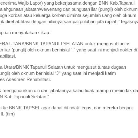
si Penerima Wajib Lapor) yang bekerjasama dengan BNN Kab.Tapanuli
alahgunaan jabatan/wewenang dan pungutan liar (pungli) oleh oknum
ga korban atau keluarga korban diminta sejumlah uang oleh oknum 
 direhabilitasi dengan nilainya sampai puluhan juta rupiah,"Tegasny
puan menyatakan sikap :
TERA UTARA/BNNK TAPANULI SELATAN untuk mengusut tuntas
r (pungli) oleh oknum berinisial “I” yang saat ini menjadi dokter di
ilitasi.
Utara/BNNK Tapanuli Selatan untuk mengusut tuntas dugaan
li) oleh oknum berinisial “J” yang saat ini menjadi katim
es Asesmen Rehabilitasi.
 mengundurkan diri dari jabatannya kalau tidak mampu menindak d
 Kab.Tapanuli Selatan."
ke BNNK TAPSEL agar dapat ditindak tegas, dan mereka berjanji
I. (tim)