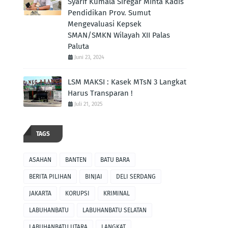
Syarif Kumala Siregar Minta Kadis
Pendidikan Prov. Sumut
Mengevaluasi Kepsek
SMAN/SMKN Wilayah XII Palas
Paluta
Juni 23, 2024
LSM MAKSI : Kasek MTsN 3 Langkat
Harus Transparan !
Juli 21, 2025
TAGS
ASAHAN
BANTEN
BATU BARA
BERITA PILIHAN
BINJAI
DELI SERDANG
JAKARTA
KORUPSI
KRIMINAL
LABUHANBATU
LABUHANBATU SELATAN
LABUHANBATU UTARA
LANGKAT