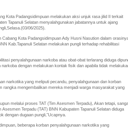
 Kota Padangsidimpuan melakukan aksi unjuk rasa jilid II terkait
ten Tapanuli Selatan menyalahgunakan jabatannya untuk ajang
gli,Selasa.(03/06/2025).
n Cabang Kota Padangsidimpuan Ady Husni Nasution dalam orasiny
 Kab.Tapanuli Selatan melakukan pungli terhadap rehabilitasi
tasi penyalahgunaan narkoba atau obat-obat terlarang diduga dipung
narkoba dengan melakukan kontak fisik dan apabila tidak melakuka
an narkotika yang meliputi pecandu, penyalahgunaan dan korban
am rangka mengembalikan mereka menjadi warga masyarakat yang
aupun melalui proses TAT (Tim Asesmen Terpadu), Akan tetapi, sanga
Tim Asesmen Terpadu (TAT) BNN Kabupaten Tapanuli Selatan diduga
ok dengan dugaan pungli,"Ucapnya.
dimpuan, beberapa korban penyalahgunaan narkotika yang