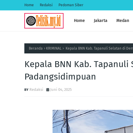
Home
Redaksi
Pedoman Siber
Home
Jakarta
Medan
Beranda
KRIMINAL
Kepala BNN Kab. Tapanuli Selatan di De
Kepala BNN Kab. Tapanuli 
Padangsidimpuan
Redaksi
Juni 04, 2025