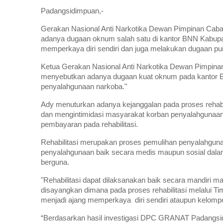
Padangsidimpuan,-
Gerakan Nasional Anti Narkotika Dewan Pimpinan Cabang
adanya dugaan oknum salah satu di kantor BNN Kabupa
memperkaya diri sendiri dan juga melakukan dugaan pun
Ketua Gerakan Nasional Anti Narkotika Dewan Pimpina
menyebutkan adanya dugaan kuat oknum pada kantor BNN
penyalahgunaan narkoba."
Ady menuturkan adanya kejanggalan pada proses rehabili
dan mengintimidasi masyarakat korban penyalahgunaan 
pembayaran pada rehabilitasi.
Rehabilitasi merupakan proses pemulihan penyalahguna
penyalahgunaan baik secara medis maupun sosial dal
berguna.
"Rehabilitasi dapat dilaksanakan baik secara mandiri m
disayangkan dimana pada proses rehabilitasi melalui 
menjadi ajang memperkaya diri sendiri ataupun kelomp
“Berdasarkan hasil investigasi DPC GRANAT Padangsi