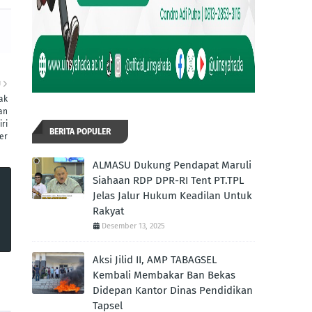
U
ak
an
ri
BERITA POPULER
er
ALMASU Dukung Pendapat Maruli
Siahaan RDP DPR-RI Tent PT.TPL
Jelas Jalur Hukum Keadilan Untuk
Rakyat
Desember 13, 2025
Aksi Jilid II, AMP TABAGSEL
Kembali Membakar Ban Bekas
Didepan Kantor Dinas Pendidikan
Tapsel