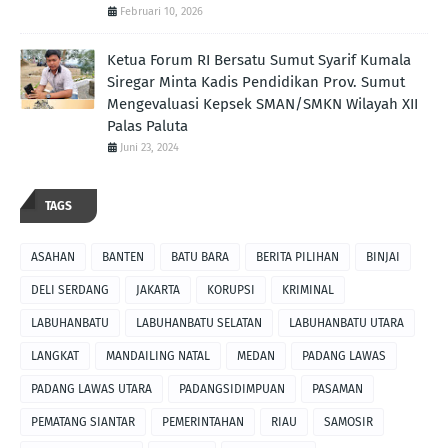
Februari 10, 2026
Ketua Forum RI Bersatu Sumut Syarif Kumala
Siregar Minta Kadis Pendidikan Prov. Sumut
Mengevaluasi Kepsek SMAN/SMKN Wilayah XII
Palas Paluta
Juni 23, 2024
TAGS
ASAHAN
BANTEN
BATU BARA
BERITA PILIHAN
BINJAI
DELI SERDANG
JAKARTA
KORUPSI
KRIMINAL
LABUHANBATU
LABUHANBATU SELATAN
LABUHANBATU UTARA
LANGKAT
MANDAILING NATAL
MEDAN
PADANG LAWAS
PADANG LAWAS UTARA
PADANGSIDIMPUAN
PASAMAN
PEMATANG SIANTAR
PEMERINTAHAN
RIAU
SAMOSIR