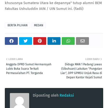
khususnya Sumatera Utara ke depannya" tutup alumni BEM
Fakultas Ushuluddin IAIN / UIN Sumut ini. (fadli)
BERITA PILIHAN
MEDAN
LEBIH LAMA
LEBIH BARU
Anggota DPRD Sumut Hermansyah
Diduga MAN 1 Padang Lawas
Lubis Buka Suara Terkait
(Sibuhuan) Lakukan "Pungutan
Permasalahan PT. Torganda
Liar", DPP GPMSU Unjuk Rasa di
Depan Kantor Kejati Sumut
Diposting oleh
Redaksi