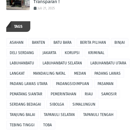
Transparan !
Juli 21, 2025
TAGS
ASAHAN
BANTEN
BATU BARA
BERITA PILIHAN
BINJAI
DELI SERDANG
JAKARTA
KORUPSI
KRIMINAL
LABUHANBATU
LABUHANBATU SELATAN
LABUHANBATU UTARA
LANGKAT
MANDAILING NATAL
MEDAN
PADANG LAWAS
PADANG LAWAS UTARA
PADANGSIDIMPUAN
PASAMAN
PEMATANG SIANTAR
PEMERINTAHAN
RIAU
SAMOSIR
SERDANG BEDAGAI
SIBOLGA
SIMALUNGUN
TANJUNG BALAI
TAPANULI SELATAN
TAPANULI TENGAH
TEBING TINGGI
TOBA