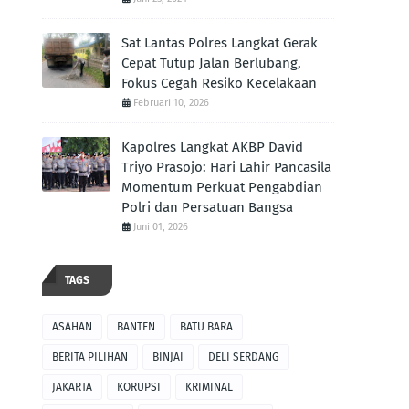
Sat Lantas Polres Langkat Gerak
Cepat Tutup Jalan Berlubang,
Fokus Cegah Resiko Kecelakaan
Februari 10, 2026
Kapolres Langkat AKBP David
Triyo Prasojo: Hari Lahir Pancasila
Momentum Perkuat Pengabdian
Polri dan Persatuan Bangsa
Juni 01, 2026
TAGS
ASAHAN
BANTEN
BATU BARA
BERITA PILIHAN
BINJAI
DELI SERDANG
JAKARTA
KORUPSI
KRIMINAL