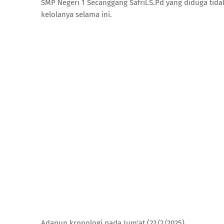
SMP Negeri 1 Secanggang Safril.S.Pd yang diduga tid
kelolanya selama ini.
Adapun kronologi pada Jum'at (22/2/2025)