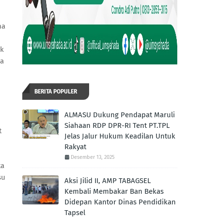
ma
ak
ja
BERITA POPULER
ALMASU Dukung Pendapat Maruli
Siahaan RDP DPR-RI Tent PT.TPL
t
Jelas Jalur Hukum Keadilan Untuk
Rakyat
Desember 13, 2025
ta
su
Aksi Jilid II, AMP TABAGSEL
Kembali Membakar Ban Bekas
Didepan Kantor Dinas Pendidikan
Tapsel