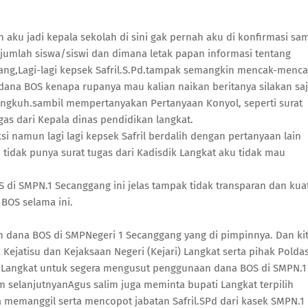
 aku jadi kepala sekolah di sini gak pernah aku di konfirmasi sa
 jumlah siswa/siswi dan dimana letak papan informasi tentang
ang,Lagi-lagi kepsek Safril.S.Pd.tampak semangkin mencak-menc
dana BOS kenapa rupanya mau kalian naikan beritanya silakan sa
 angkuh.sambil mempertanyakan Pertanyaan Konyol, seperti surat
gas dari Kepala dinas pendidikan langkat.
ksi namun lagi lagi kepsek Safril berdalih dengan pertanyaan lain
n tidak punya surat tugas dari Kadisdik Langkat aku tidak mau
 di SMPN.1 Secanggang ini jelas tampak tidak transparan dan kua
BOS selama ini.
n dana BOS di SMPNegeri 1 Secanggang yang di pimpinnya. Dan ki
ejatisu dan Kejaksaan Negeri (Kejari) Langkat serta pihak Polda
res Langkat untuk segera mengusut penggunaan dana BOS di SMPN.1
m selanjutnyanAgus salim juga meminta bupati Langkat terpilih
a memanggil serta mencopot jabatan Safril.SPd dari kasek SMPN.1