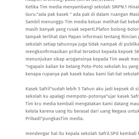
Ketika Tim media menyambangi sekolah SMPN.1 Hinai 
Guru."ada pak kasek " ada pak di dalam ruangan Masi
Sambil menunggu Tim media keluar melihat-liat kebela
masih banyak yang rusak seperti.Plafon bolong-bolo
tampak terlihat dan Papan informasi tentang Rincia
sekolah setiap tahunnya juga tidak nampak di publik
mengkonfirmasikan prihal tersebut kepada kepsek SM
menunjukan sikap arogansinya kepada Tim awak med
"ngapain kalian ke belang Poto-Poto sekolah ku yang 
kenapa rupanya pak kasek kalau kami liat-liat sekola
Kasek Safril"sudah lebih 5 Tahun aku jadi kepsek di s
sekolah ku apalagi mempoto-potonya"ujar kasek Safr
Tim kru media kembali mengatakan kami datang mau
kelola karena uang itu berasal dari uang Negara un
Pribadi"pungkasTim media.
mendengar hal itu kepala sekolah Safril.SPd kembali