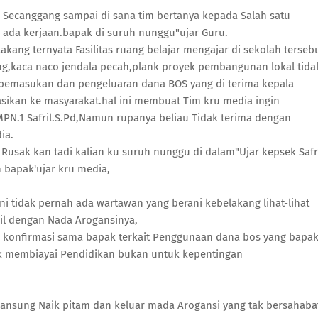
Secanggang sampai di sana tim bertanya kepada Salah satu
 ada kerjaan.bapak di suruh nunggu"ujar Guru.
kang ternyata Fasilitas ruang belajar mengajar di sekolah terseb
ng,kaca naco jendala pecah,plank proyek pembangunan lokal tida
n pemasukan dan pengeluaran dana BOS yang di terima kepala
asikan ke masyarakat.hal ini membuat Tim kru media ingin
PN.1 Safril.S.Pd,Namun rupanya beliau Tidak terima dengan
ia.
Rusak kan tadi kalian ku suruh nunggu di dalam"Ujar kepsek Safri
h bapak'ujar kru media,
ini tidak pernah ada wartawan yang berani kebelakang lihat-lihat
il dengan Nada Arogansinya,
 konfirmasi sama bapak terkait Penggunaan dana bos yang bapa
tuk membiayai Pendidikan bukan untuk kepentingan
 lansung Naik pitam dan keluar mada Arogansi yang tak bersahaba