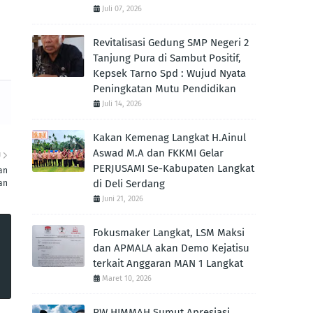
Juli 07, 2026
Revitalisasi Gedung SMP Negeri 2
Tanjung Pura di Sambut Positif,
Kepsek Tarno Spd : Wujud Nyata
Peningkatan Mutu Pendidikan
Juli 14, 2026
Kakan Kemenag Langkat H.Ainul
Aswad M.A dan FKKMI Gelar
U
PERJUSAMI Se-Kabupaten Langkat
an
di Deli Serdang
an
Juni 21, 2026
Fokusmaker Langkat, LSM Maksi
dan APMALA akan Demo Kejatisu
terkait Anggaran MAN 1 Langkat
Maret 10, 2026
PW HIMMAH Sumut Apresiasi