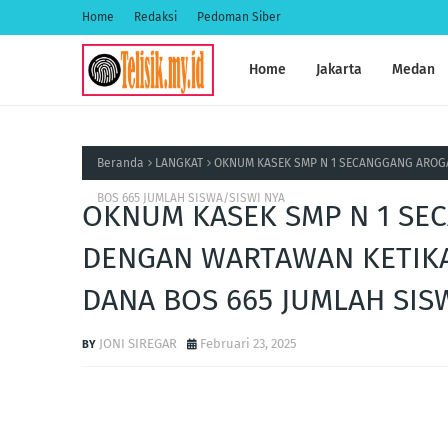
Home
Redaksi
Pedoman Siber
Home
Jakarta
Medan
Beranda
LANGKAT
OKNUM KASEK SMP N 1 SECANGGANG AROGA
BOS 665 JUMLAH SISWA/SISWI NYA
OKNUM KASEK SMP N 1 SE
DENGAN WARTAWAN KETIKA
DANA BOS 665 JUMLAH SIS
JONI SIREGAR
Februari 23, 2025