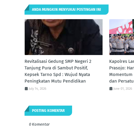
ANDA MUNGKIN MENYUKAI POSTINGAN INI
Revitalisasi Gedung SMP Negeri 2
Kapolres La
Tanjung Pura di Sambut Positif,
Prasojo: Har
Kepsek Tarno Spd : Wujud Nyata
Momentum P
Peningkatan Mutu Pendidikan
dan Persat
July 14, 2026
June 01, 2026
POSTING KOMENTAR
0 Komentar