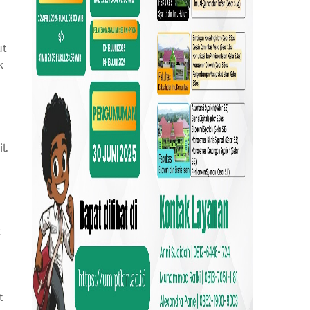
ut
k
l.
k
t