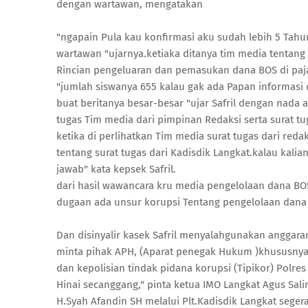
dengan wartawan, mengatakan
"ngapain Pula kau konfirmasi aku sudah lebih 5 Tahun
wartawan "ujarnya.ketiaka ditanya tim media tentang
Rincian pengeluaran dan pemasukan dana BOS di paj
"jumlah siswanya 655 kalau gak ada Papan informasi 
buat beritanya besar-besar "ujar Safril dengan nada
tugas Tim media dari pimpinan Redaksi serta surat tu
ketika di perlihatkan Tim media surat tugas dari reda
tentang surat tugas dari Kadisdik Langkat.kalau kalia
jawab" kata kepsek Safril.
dari hasil wawancara kru media pengelolaan dana BOS
dugaan ada unsur korupsi Tentang pengelolaan dana 
Dan disinyalir kasek Safril menyalahgunakan anggara
minta pihak APH, (Aparat penegak Hukum )khususnya K
dan kepolisian tindak pidana korupsi (Tipikor) Pol
Hinai secanggang," pinta ketua IMO Langkat Agus Sali
H.Syah Afandin SH melalui Plt.Kadisdik Langkat seger