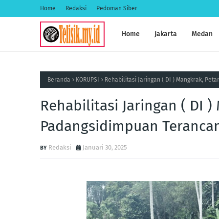
Home
Redaksi
Pedoman Siber
Home
Jakarta
Medan
Beranda
KORUPSI
Rehabilitasi Jaringan ( DI ) Mangkrak, Pe
Rehabilitasi Jaringan ( DI 
Padangsidimpuan Teranca
Redaksi
Januari 30, 2025