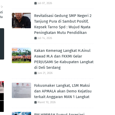
Juli 07, 2026
U
ti
Revitalisasi Gedung SMP Negeri 2
ta
Tanjung Pura di Sambut Positif,
Kepsek Tarno Spd : Wujud Nyata
Peningkatan Mutu Pendidikan
Juli 14, 2026
Kakan Kemenag Langkat H.Ainul
Aswad M.A dan FKKMI Gelar
PERJUSAMI Se-Kabupaten Langkat
di Deli Serdang
Juni 21, 2026
Fokusmaker Langkat, LSM Maksi
dan APMALA akan Demo Kejatisu
terkait Anggaran MAN 1 Langkat
Maret 10, 2026
PW HIMMAH Sumut Apresiasi