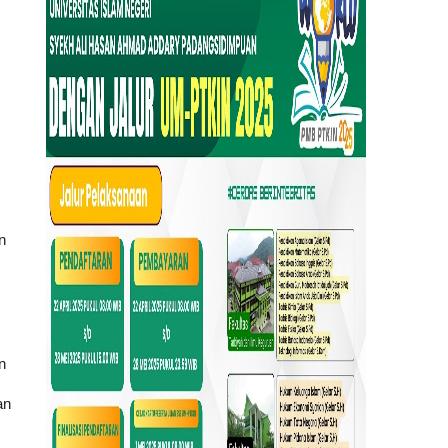
n
n
an