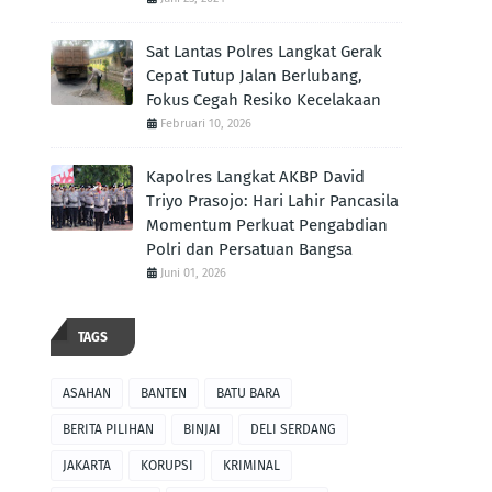
Sat Lantas Polres Langkat Gerak
Cepat Tutup Jalan Berlubang,
Fokus Cegah Resiko Kecelakaan
Februari 10, 2026
Kapolres Langkat AKBP David
Triyo Prasojo: Hari Lahir Pancasila
Momentum Perkuat Pengabdian
Polri dan Persatuan Bangsa
Juni 01, 2026
TAGS
ASAHAN
BANTEN
BATU BARA
BERITA PILIHAN
BINJAI
DELI SERDANG
JAKARTA
KORUPSI
KRIMINAL