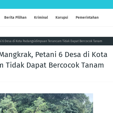
Berita Pilihan
Kriminal
Korupsi
Pemerintahan
tani 6 Desa di Kota Padangsidimpuan Terancam Tidak Dapat Bercocok Tanam
) Mangkrak, Petani 6 Desa di Kota
m Tidak Dapat Bercocok Tanam