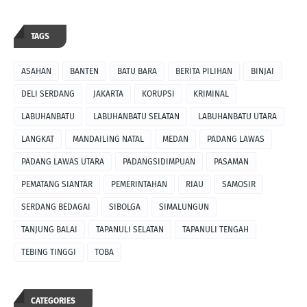
TAGS
ASAHAN
BANTEN
BATU BARA
BERITA PILIHAN
BINJAI
DELI SERDANG
JAKARTA
KORUPSI
KRIMINAL
LABUHANBATU
LABUHANBATU SELATAN
LABUHANBATU UTARA
LANGKAT
MANDAILING NATAL
MEDAN
PADANG LAWAS
PADANG LAWAS UTARA
PADANGSIDIMPUAN
PASAMAN
PEMATANG SIANTAR
PEMERINTAHAN
RIAU
SAMOSIR
SERDANG BEDAGAI
SIBOLGA
SIMALUNGUN
TANJUNG BALAI
TAPANULI SELATAN
TAPANULI TENGAH
TEBING TINGGI
TOBA
CATEGORIES