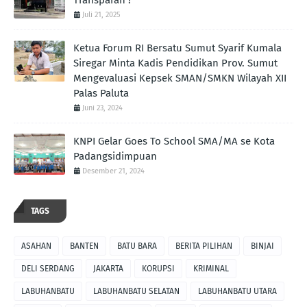
Juli 21, 2025
Ketua Forum RI Bersatu Sumut Syarif Kumala
Siregar Minta Kadis Pendidikan Prov. Sumut
Mengevaluasi Kepsek SMAN/SMKN Wilayah XII
Palas Paluta
Juni 23, 2024
KNPI Gelar Goes To School SMA/MA se Kota
Padangsidimpuan
Desember 21, 2024
TAGS
ASAHAN
BANTEN
BATU BARA
BERITA PILIHAN
BINJAI
DELI SERDANG
JAKARTA
KORUPSI
KRIMINAL
LABUHANBATU
LABUHANBATU SELATAN
LABUHANBATU UTARA