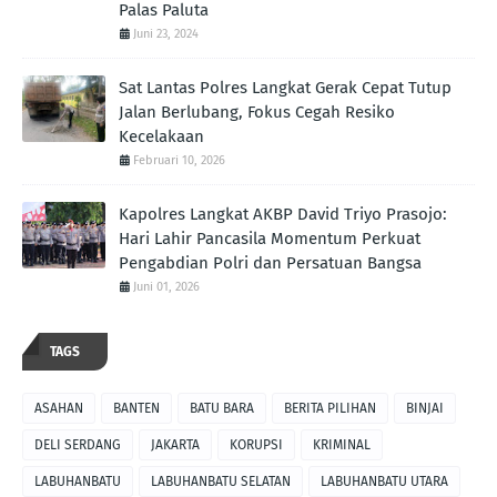
Palas Paluta
Juni 23, 2024
Sat Lantas Polres Langkat Gerak Cepat Tutup
Jalan Berlubang, Fokus Cegah Resiko
Kecelakaan
Februari 10, 2026
Kapolres Langkat AKBP David Triyo Prasojo:
Hari Lahir Pancasila Momentum Perkuat
Pengabdian Polri dan Persatuan Bangsa
Juni 01, 2026
TAGS
ASAHAN
BANTEN
BATU BARA
BERITA PILIHAN
BINJAI
DELI SERDANG
JAKARTA
KORUPSI
KRIMINAL
LABUHANBATU
LABUHANBATU SELATAN
LABUHANBATU UTARA